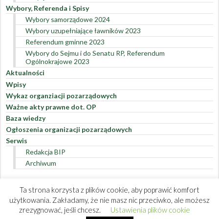
Wybory, Referenda i Spisy
Rejestr umów w roku 2019
Wybory samorządowe 2024
Rejestr umów w roku 2018
Wybory uzupełniające ławników 2023
Rejestr umów w roku 2017
Referendum gminne 2023
Rejestr umów w roku 2016
Wybory do Sejmu i do Senatu RP, Referendum
Rejestr umów w roku 2015
Ogólnokrajowe 2023
Rejestr umów w roku 2014
Aktualności
Rejestr umów w roku 2013
Wpisy
Rejestr umów w roku 2012
Wykaz organziacji pozarządowych
Ważne akty prawne dot. OP
Baza wiedzy
Ogłoszenia organizacji pozarządowych
Serwis
Redakcja BIP
Archiwum
Ta strona korzysta z plików cookie, aby poprawić komfort
użytkowania. Zakładamy, że nie masz nic przeciwko, ale możesz
zrezygnować, jeśli chcesz.
Ustawienia plików cookie
© Copyright 2026 Urząd Miasta Podkowa Leśna. Wszystkie prawa