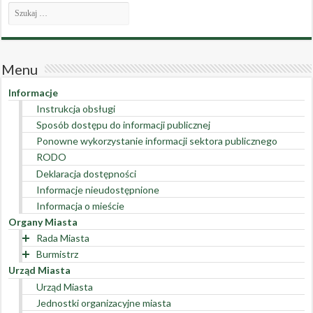
Menu
Informacje
Instrukcja obsługi
Sposób dostępu do informacji publicznej
Ponowne wykorzystanie informacji sektora publicznego
RODO
Deklaracja dostępności
Informacje nieudostępnione
Informacja o mieście
Organy Miasta
Rada Miasta
Burmistrz
VIII kadencja 2018-2024
Urząd Miasta
VII kadencja 2014-2018
Burmistrz Miasta kadencji 2018-2024
Skład Rady Miasta VIII kadencji
Urząd Miasta
VI kadencja 2010-2014
Burmistrz Miasta kadencji 2014-2018
Adresy e-mail Radnych Miasta
Skład Rady Miasta VII kadencji
Jednostki organizacyjne miasta
V kadencja 2006-2010
Burmistrz Miasta kadencji 2010-2014
Oświadczenia majątkowe Radnych Miasta VIII kadencji
Adresy e-mail Radnych Miasta
Skład Rady Miasta VI kadencji i oświadczenia majątkowe