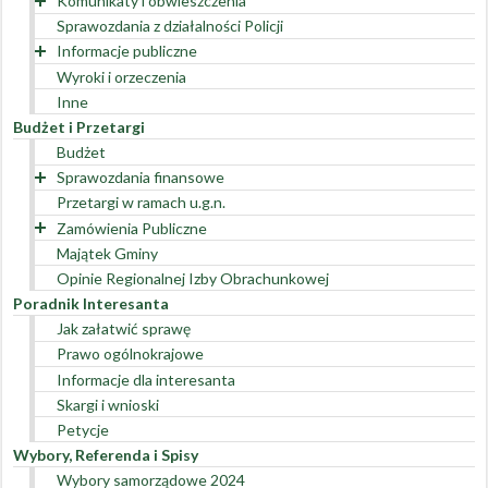
Komunikaty i obwieszczenia
Sprawozdania z działalności Policji
Wykaz zgromadzeń publicznych
Informacje publiczne
Pozostałe
Wyroki i orzeczenia
Interpretacje
Inne
Decyzje
Budżet i Przetargi
Budżet
Sprawozdania finansowe
Przetargi w ramach u.g.n.
Rok 2022
Zamówienia Publiczne
Rok 2021
Majątek Gminy
Rok 2020
Zamówienia powyżej 130 000 zł
Opinie Regionalnej Izby Obrachunkowej
Rok 2019
Zamówienia poniżej 130 000 zł
Przetargi Archiwalne
Poradnik Interesanta
Rok 2018
Plan zamówień publicznych
Archiwum
Jak załatwić sprawę
Rejestr umów
Prawo ogólnokrajowe
Rejestr umów w roku 2023
Informacje dla interesanta
Rejestr umów w roku 2022
Skargi i wnioski
Rejestr umów w roku 2021
Petycje
Rejestr umów w roku 2020
Wybory, Referenda i Spisy
Rejestr umów w roku 2019
Wybory samorządowe 2024
Rejestr umów w roku 2018