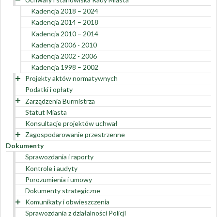
Uchwały i stanowiska Rady Miasta
Obecność Radnych na sesjach Rady Miasta i
Przedstawiciele Rady Miasta w organach powiatowych
Kadencja 2018 – 2024
posiedzeniach Komisji
Obecność Radnych na sesjach Rady Miasta i
Kadencja 2014 – 2018
Inicjatywa uchwałodawcza obywateli
posiedzeniach Komisji
Kadencja 2010 – 2014
Kadencja 2006 - 2010
Kadencja 2002 - 2006
Kadencja 1998 – 2002
Projekty aktów normatywnych
Podatki i opłaty
Kadencja Rady Miasta 2018-2024
Zarządzenia Burmistrza
Kadencja Rady Miasta 2014-2018
Statut Miasta
Kadencja Rady Miasta 2010-2014
Zarządzenia finansowe
Konsultacje projektów uchwał
Kadencja Rady Miasta 2006-2010
Zarządzenia organizacyjne
Zagospodarowanie przestrzenne
Kadencja Rady Miasta 2002-2006
Dokumenty
Dane przestrzenne
Sprawozdania i raporty
Kontrole i audyty
Porozumienia i umowy
Dokumenty strategiczne
Komunikaty i obwieszczenia
Sprawozdania z działalności Policji
Wykaz zgromadzeń publicznych