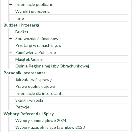
Informacje publiczne
Pozostałe
Wyroki i orzeczenia
Interpretacje
Inne
Decyzje
Budżet i Przetargi
Budżet
Sprawozdania finansowe
Przetargi w ramach u.g.n.
Rok 2022
Zamówienia Publiczne
Rok 2021
Majątek Gminy
Rok 2020
Zamówienia powyżej 130 000 zł
Opinie Regionalnej Izby Obrachunkowej
Rok 2019
Zamówienia poniżej 130 000 zł
Przetargi Archiwalne
Poradnik Interesanta
Rok 2018
Plan zamówień publicznych
Archiwum
Jak załatwić sprawę
Rejestr umów
Prawo ogólnokrajowe
Rejestr umów w roku 2023
Informacje dla interesanta
Rejestr umów w roku 2022
Skargi i wnioski
Rejestr umów w roku 2021
Petycje
Rejestr umów w roku 2020
Wybory, Referenda i Spisy
Rejestr umów w roku 2019
Wybory samorządowe 2024
Rejestr umów w roku 2018
Wybory uzupełniające ławników 2023
Rejestr umów w roku 2017