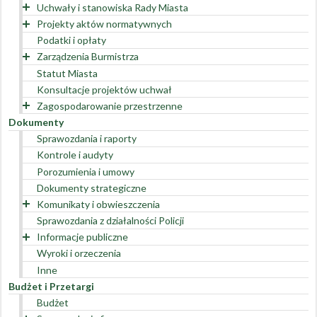
Uchwały i stanowiska Rady Miasta
Projekty aktów normatywnych
Kadencja 2018 – 2024
Podatki i opłaty
Kadencja 2014 – 2018
Kadencja Rady Miasta 2018-2024
Zarządzenia Burmistrza
Kadencja 2010 – 2014
Kadencja Rady Miasta 2014-2018
Statut Miasta
Kadencja 2006 - 2010
Kadencja Rady Miasta 2010-2014
Zarządzenia finansowe
Konsultacje projektów uchwał
Kadencja 2002 - 2006
Kadencja Rady Miasta 2006-2010
Zarządzenia organizacyjne
Zagospodarowanie przestrzenne
Kadencja 1998 – 2002
Kadencja Rady Miasta 2002-2006
Dokumenty
Dane przestrzenne
Sprawozdania i raporty
Kontrole i audyty
Porozumienia i umowy
Dokumenty strategiczne
Komunikaty i obwieszczenia
Sprawozdania z działalności Policji
Wykaz zgromadzeń publicznych
Informacje publiczne
Pozostałe
Wyroki i orzeczenia
Interpretacje
Inne
Decyzje
Budżet i Przetargi
Budżet