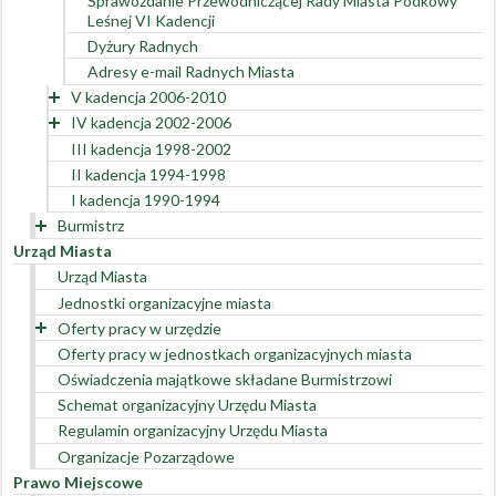
Sprawozdanie Przewodniczącej Rady Miasta Podkowy
Przedstawiciele Rady Miasta w organach powiatowych
Leśnej VII Kadencji
Leśnej VI Kadencji
Obecność Radnych na sesjach Rady Miasta i
Przedstawiciele Rady Miasta w organach powiatowych
Dyżury Radnych
posiedzeniach Komisji
Obecność Radnych na sesjach Rady Miasta i
Adresy e-mail Radnych Miasta
Inicjatywa uchwałodawcza obywateli
posiedzeniach Komisji
V kadencja 2006-2010
IV kadencja 2002-2006
Skład Rady Miasta V kadencji i Oświadczenia Majątkowe
Sesje Rady Miasta Podkowa Leśna V kadencji - terminy i
Skład Rady Miasta i Oświadczenia Majątkowe Radnych IV
III kadencja 1998-2002
programy Sesji
Kadencji 2002 – 2006
II kadencja 1994-1998
Komisje Rady Miasta
Komisje Rady
I kadencja 1990-1994
Adresy e-mail Radnych Miasta Miasta
Sesje Rady Miasta IV kadencji
Informacja o posiedzeniach Komisji
Komisje Stałe Rady
Burmistrz
Plan Pracy Rady Miasta
Komisje Doraźne Rady
Urząd Miasta
Burmistrz Miasta kadencji 2018-2024
Urząd Miasta
Burmistrz Miasta kadencji 2014-2018
Posiedzenia Komisji stałych IV kadencji
Jednostki organizacyjne miasta
Burmistrz Miasta kadencji 2010-2014
Oferty pracy w urzędzie
Oferty pracy w jednostkach organizacyjnych miasta
w 2024 roku
Oświadczenia majątkowe składane Burmistrzowi
w 2023 roku
Schemat organizacyjny Urzędu Miasta
w 2022 roku
Regulamin organizacyjny Urzędu Miasta
w 2021 roku
Organizacje Pozarządowe
w 2020 roku
Prawo Miejscowe