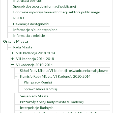
Instrukcja obsługi
Sposób dostępu do informacji publicznej
Ponowne wykorzystanie informacji sektora publicznego
RODO
Deklaracja dostępności
Informacje nieudostępnione
Informacja o mieście
Organy Miasta
Rada Miasta
VIII kadencja 2018-2024
VII kadencja 2014-2018
Skład Rady Miasta VIII kadencji
VI kadencja 2010-2014
Adresy e-mail Radnych Miasta
Skład Rady Miasta VII kadencji
Oświadczenia majątkowe Radnych Miasta VIII kadencji
Adresy e-mail Radnych Miasta
Skład Rady Miasta VI kadencji i oświadczenia majątkowe
Sesje Rady Miasta VIII kadencji – terminy, programy,
Oświadczenia majątkowe Radnych Miasta VII kadencji
Komisje Rady Miasta VI Kadencja 2010-2014
materiały, uchwały, wyniki głosowań, nagrania, protokoły
Sesje Rady Miasta VII kadencji – terminy i programy sesji
Plan pracy Komisji
Dyżury Radnych
Dyżury Radnych
Sprawozdania Komisji
Komisje Rady Miasta VIII kadencji
Komisje Rady Miasta VII kadencji
Sesje Rady Miasta
Transmisje sesji i zdalnych posiedzeń komisji/ nagrania
Protokoły z sesji Rady Miasta VII kadencji
Protokoły z Sesji Rady Miasta VI kadencji
sesji
Interpelacje i zapytania Radnych
Interpelacje Radnych
Interpelacje i zapytania Radnych
Sprawozdanie Przewodniczącej Rady Miasta Podkowy