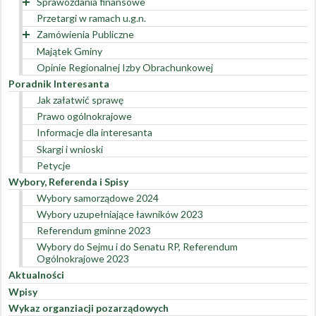
Sprawozdania finansowe
Przetargi w ramach u.g.n.
Rok 2022
Zamówienia Publiczne
Rok 2021
Majątek Gminy
Rok 2020
Zamówienia powyżej 130 000 zł
Opinie Regionalnej Izby Obrachunkowej
Rok 2019
Zamówienia poniżej 130 000 zł
Przetargi Archiwalne
Poradnik Interesanta
Rok 2018
Plan zamówień publicznych
Archiwum
Jak załatwić sprawę
Rejestr umów
Prawo ogólnokrajowe
Rejestr umów w roku 2023
Informacje dla interesanta
Rejestr umów w roku 2022
Skargi i wnioski
Rejestr umów w roku 2021
Petycje
Rejestr umów w roku 2020
Wybory, Referenda i Spisy
Rejestr umów w roku 2019
Wybory samorządowe 2024
Rejestr umów w roku 2018
Wybory uzupełniające ławników 2023
Rejestr umów w roku 2017
Referendum gminne 2023
Rejestr umów w roku 2016
Wybory do Sejmu i do Senatu RP, Referendum
Rejestr umów w roku 2015
Ogólnokrajowe 2023
Rejestr umów w roku 2014
Aktualności
Rejestr umów w roku 2013
Wpisy
Rejestr umów w roku 2012
Wykaz organziacji pozarządowych